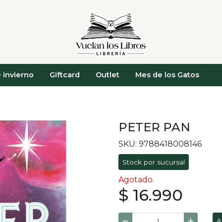
 invierno
Giftcard
Outlet
Mes de los Gatos
PETER PAN
SKU: 9788418008146
Stock por sucursal
Agotado.
$ 16.990
A