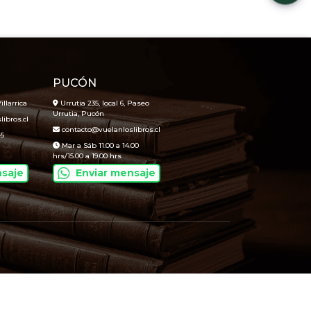
PUCÓN
illarrica
Urrutia 235, local 6, Paseo
Urrutia, Pucón
ibros.cl
contacto@vuelanloslibros.cl
45
Mar a Sáb 11.00 a 14.00
hrs/15.00 a 19.00 hrs
nsaje
Enviar mensaje