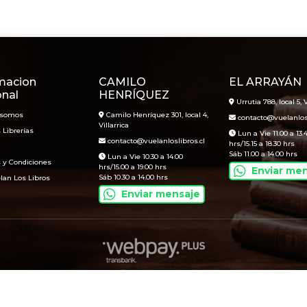
macion
CAMILO
EL ARRAYÁN
onal
HENRÍQUEZ
Urrutia 788, local 5, V
 somos
Camilo Henríquez 301, local 4,
contacto@vuelanlosl
Villarrica
 Librerías
Lun a Vie 11.00 a 13.
contacto@vuelanloslibros.cl
hrs/15.15 a 18.30 hrs
Sáb 11.00 a 14.00 hrs
Lun a Vie 10.30 a 14.00
 y Condiciones
hrs/15.00 a 19.00 hrs
Enviar me
Sáb 10.30 a 14.00 hrs
lan Los Libros
Enviar mensaje
Vuelan Los Libros © 2026
Creado por
Bsale