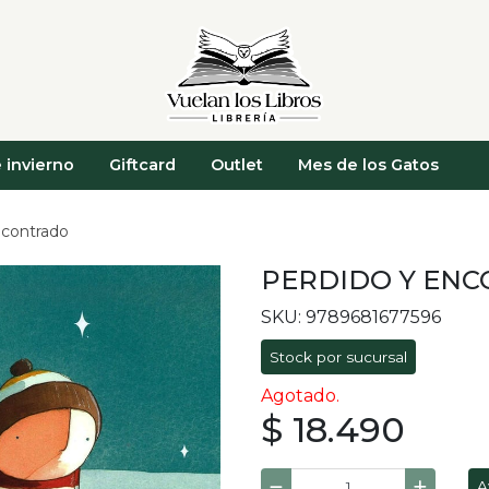
 invierno
Giftcard
Outlet
Mes de los Gatos
ncontrado
PERDIDO Y EN
SKU: 9789681677596
Stock por sucursal
Agotado.
$ 18.490
A