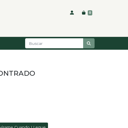
0
CONTRADO
vísame Cuando LLegue