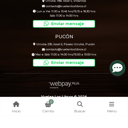
Urrutia 788, local 5, Villarrica
contacto@vuelanloslibros.cl
Lun a Vie 11.00 a 13.45 hrs/15.15 a 18.30 hrs
Sáb 11.00 a 14.00 hrs
Enviar mensaje
PUCÓN
Urrutia 235, local 6, Paseo Urrutia, Pucón
contacto@vuelanloslibros.cl
Mar a Sáb 11.00 a 14.00 hrs/15.00 a 19.00 hrs
Enviar mensaje
Vuelan Los Libros © 2026
0
Creado por
Bsale
Inicio
Carrito
Buscar
Menú