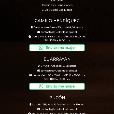
Contacto
Términos y Condiciones
Club Vuelan Los Libros
CAMILO HENRÍQUEZ
Camilo Henríquez 301, local 4, Villarrica
contacto@vuelanloslibros.cl
Lun a Vie 10.30 a 14.00 hrs/15.00 a 19.00 hrs
Sáb 10.30 a 14.00 hrs
Enviar mensaje
EL ARRAYÁN
Urrutia 788, local 5, Villarrica
contacto@vuelanloslibros.cl
Lun a Vie 11.00 a 13.45 hrs/15.15 a 18.30 hrs
Sáb 11.00 a 14.00 hrs
Enviar mensaje
PUCÓN
Urrutia 235, local 6, Paseo Urrutia, Pucón
contacto@vuelanloslibros.cl
Mar a Sáb 11.00 a 14.00 hrs/15.00 a 19.00 hrs