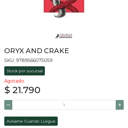
ORYX AND CRAKE
SKU: 9789566075059
Stock por sucursal
Agotado.
$ 21.790
Avísame Cuando LLegue