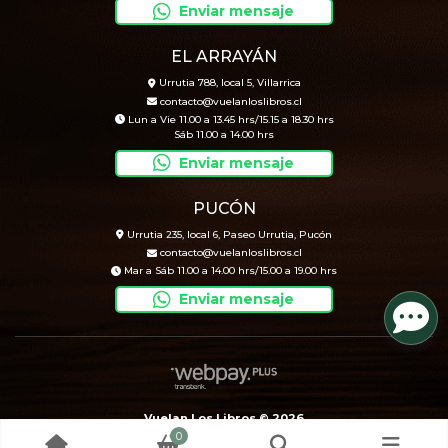
Enviar mensaje
EL ARRAYÁN
Urrutia 788, local 5, Villarrica
contacto@vuelanloslibros.cl
Lun a Vie 11.00 a 13.45 hrs/15.15 a 18.30 hrs
Sáb 11.00 a 14.00 hrs
Enviar mensaje
PUCÓN
Urrutia 235, local 6, Paseo Urrutia, Pucón
contacto@vuelanloslibros.cl
Mar a Sáb 11.00 a 14.00 hrs/15.00 a 19.00 hrs
Enviar mensaje
Vuelan Los Libros © 2026
0
Creado por
Bsale