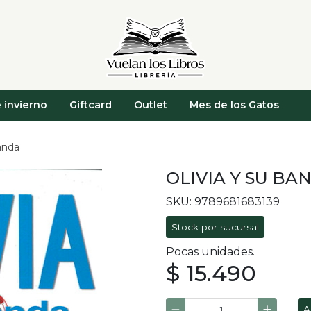
 invierno
Giftcard
Outlet
Mes de los Gatos
banda
OLIVIA Y SU BA
SKU: 9789681683139
Stock por sucursal
Pocas unidades.
$ 15.490
A