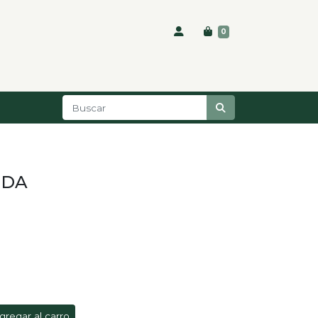
0
NDA
gregar al carro