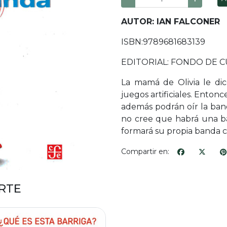
AUTOR: IAN FALCONER
ISBN:9789681683139
EDITORIAL: FONDO DE 
La mamá de Olivia le di
juegos artificiales. Enton
además podrán oír la ban
no cree que habrá una ban
formará su propia banda c
Compartir en:
RTE