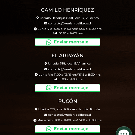
CAMILO HENRÍQUEZ
Camilo Henríquez 301, local 4, Villarrica
contacto@vuelanloslibros.cl
Lun a Vie 10.30 a 14.00 hrs/15.00 a 19.00 hrs
Sáb 10.30 a 14.00 hrs
Enviar mensaje
EL ARRAYÁN
Urrutia 788, local 5, Villarrica
contacto@vuelanloslibros.cl
Lun a Vie 11.00 a 13.45 hrs/15.15 a 18.30 hrs
Sáb 11.00 a 14.00 hrs
Enviar mensaje
PUCÓN
Urrutia 235, local 6, Paseo Urrutia, Pucón
contacto@vuelanloslibros.cl
Mar a Sáb 11.00 a 14.00 hrs/15.00 a 19.00 hrs
Enviar mensaje