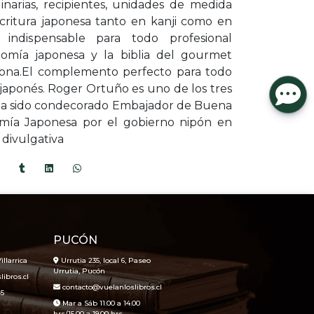
linarias, recipientes, unidades de medida
critura japonesa tanto en kanji como en
indispensable para todo profesional
nomía japonesa y la biblia del gourmet
ipona.El complemento perfecto para todo
japonés. Roger Ortuño es uno de los tres
 ha sido condecorado Embajador de Buena
mía Japonesa por el gobierno nipón en
 divulgativa
PUCÓN
illarrica
Urrutia 235, local 6, Paseo
Urrutia, Pucón
ibros.cl
contacto@vuelanloslibros.cl
45
Mar a Sáb 11.00 a 14.00
hrs/15.00 a 19.00 hrs