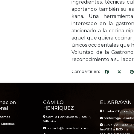
ingredientes, técnicas cu
aportando también su es
kana. Una herramienta 
interesado en la gastro
aficionado a la cocina n
aquel que quiera cocinar 
únicos occidentales que
Voluntad de la Gastrono
reconocimiento a su labor
Compartir en:
macion
CAMILO
EL ARRAYÁN
onal
HENRÍQUEZ
Urrutia 788, local 5, V
 somos
Camilo Henríquez 301, local 4,
contacto@vuelanlosl
Villarrica
 Librerías
Lun a Vie 11.00 a 13.
contacto@vuelanloslibros.cl
hrs/15.15 a 18.30 hrs
Sáb 11.00 a 14.00 hrs