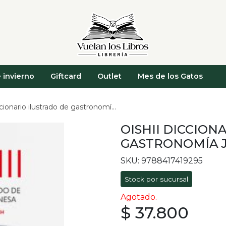
 invierno
Giftcard
Outlet
Mes de los Gatos
ionario ilustrado de gastronomía japonesa
OISHII DICCION
GASTRONOMÍA 
SKU: 9788417419295
Stock por sucursal
Agotado.
$ 37.800