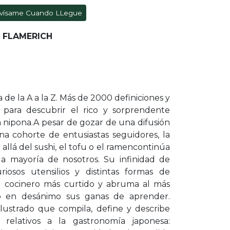
vísame Cuando LLegue
 FLAMERICH
 de la A a la Z. Más de 2000 definiciones y
r para descubrir el rico y sorprendente
nipona.A pesar de gozar de una difusión
a cohorte de entusiastas seguidores, la
llá del sushi, el tofu o el ramencontinúa
la mayoría de nosotros. Su infinidad de
uriosos utensilios y distintas formas de
l cocinero más curtido y abruma al más
do en desánimo sus ganas de aprender.
ilustrado que compila, define y describe
elativos a la gastronomía japonesa: