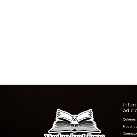
Infor
adici
Quiénes
Nuestras
Contacto