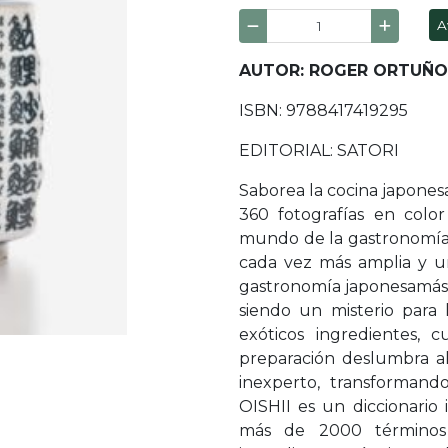
A
AUTOR: ROGER ORTUÑO
ISBN: 9788417419295
EDITORIAL: SATORI
Saborea la cocina japonesa
360 fotografías en colo
mundo de la gastronomía 
cada vez más amplia y un
gastronomía japonesamás a
siendo un misterio para 
exóticos ingredientes, c
preparación deslumbra a
inexperto, transforman
OISHII es un diccionario 
más de 2000 términos r