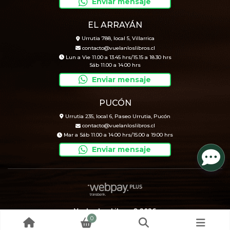
Enviar mensaje
EL ARRAYÁN
Urrutia 788, local 5, Villarrica
contacto@vuelanloslibros.cl
Lun a Vie 11.00 a 13.45 hrs/15.15 a 18.30 hrs
Sáb 11.00 a 14.00 hrs
Enviar mensaje
PUCÓN
Urrutia 235, local 6, Paseo Urrutia, Pucón
contacto@vuelanloslibros.cl
Mar a Sáb 11.00 a 14.00 hrs/15.00 a 19.00 hrs
Enviar mensaje
Vuelan Los Libros © 2026
0
Creado por
Bsale