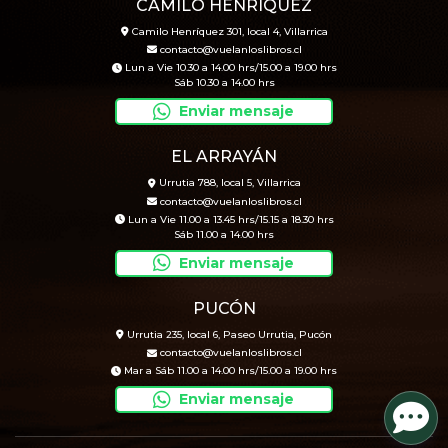
CAMILO HENRÍQUEZ
Camilo Henríquez 301, local 4, Villarrica
contacto@vuelanloslibros.cl
Lun a Vie 10.30 a 14.00 hrs/15.00 a 19.00 hrs
Sáb 10.30 a 14.00 hrs
Enviar mensaje
EL ARRAYÁN
Urrutia 788, local 5, Villarrica
contacto@vuelanloslibros.cl
Lun a Vie 11.00 a 13.45 hrs/15.15 a 18.30 hrs
Sáb 11.00 a 14.00 hrs
Enviar mensaje
PUCÓN
Urrutia 235, local 6, Paseo Urrutia, Pucón
contacto@vuelanloslibros.cl
Mar a Sáb 11.00 a 14.00 hrs/15.00 a 19.00 hrs
Enviar mensaje