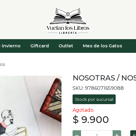
 invierno
Giftcard
Outlet
Mes de los Gatos
ros
NOSOTRAS / NO
SKU: 9786071659088
Stock por sucursal
Agotado.
$ 9.900
A