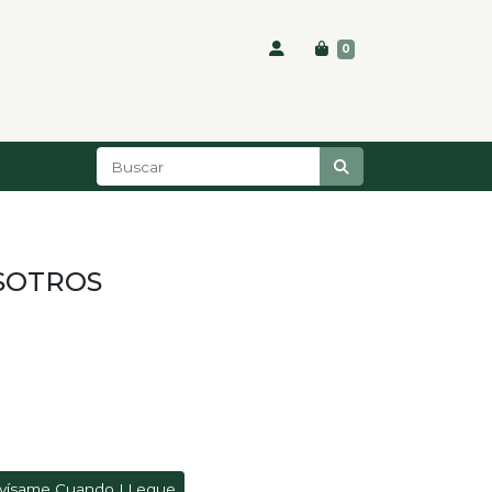
0
SOTROS
vísame Cuando LLegue