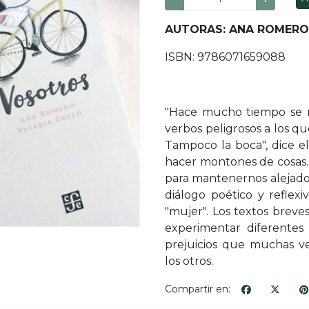
AUTORAS: ANA ROMERO 
ISBN: 9786071659088
"Hace mucho tiempo se n
verbos peligrosos a los qu
Tampoco la boca", dice e
hacer montones de cosas.
para mantenernos alejados
diálogo poético y reflexi
"mujer". Los textos breve
experimentar diferentes
prejuicios que muchas v
los otros.
Compartir en: