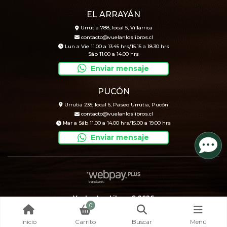
EL ARRAYÁN
Urrutia 788, local 5, Villarrica
contacto@vuelanloslibros.cl
Lun a Vie 11.00 a 13.45 hrs/15.15 a 18.30 hrs
Sáb 11.00 a 14.00 hrs
Enviar mensaje
PUCÓN
Urrutia 235, local 6, Paseo Urrutia, Pucón
contacto@vuelanloslibros.cl
Mar a Sáb 11.00 a 14.00 hrs/15.00 a 19.00 hrs
Enviar mensaje
Vuelan Los Libros © 2026
0
Creado por
Bsale
Inicio
Carrito
Buscar
Menú