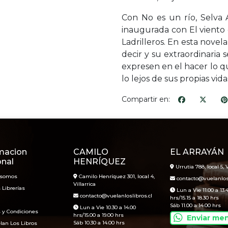
Con No es un río, Selva 
inaugurada con El viento
Ladrilleros. En esta novela
decir y su extraordinaria 
expresen en el hacer lo q
lo lejos de sus propias vida
Compartir en:
macion
CAMILO
EL ARRAYÁN
onal
HENRÍQUEZ
Urrutia 788, local 5, V
 somos
Camilo Henríquez 301, local 4,
contacto@vuelanlosl
Villarrica
 Librerías
Lun a Vie 11.00 a 13.
contacto@vuelanloslibros.cl
hrs/15.15 a 18.30 hrs
Sáb 11.00 a 14.00 hrs
Lun a Vie 10.30 a 14.00
 y Condiciones
hrs/15.00 a 19.00 hrs
Enviar me
Sáb 10.30 a 14.00 hrs
lan Los Libros