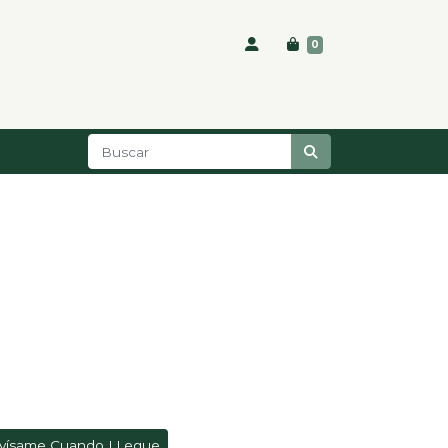
0
vísame Cuando LLegue