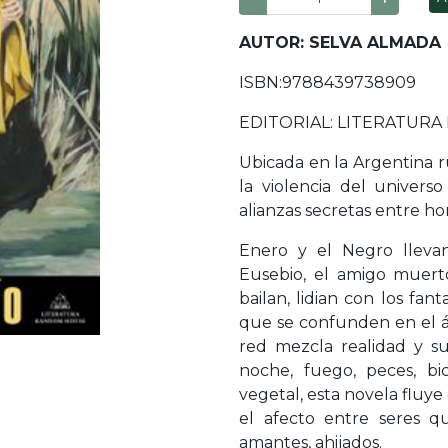
AUTOR: SELVA ALMADA
ISBN:9788439738909
EDITORIAL: LITERATUR
Ubicada en la Argentina r
la violencia del univers
alianzas secretas entre h
Enero y el Negro llevan
Eusebio, el amigo muert
bailan, lidian con los fa
que se confunden en el án
red mezcla realidad y su
noche, fuego, peces, b
vegetal, esta novela fluy
el afecto entre seres q
amantes, ahijados.