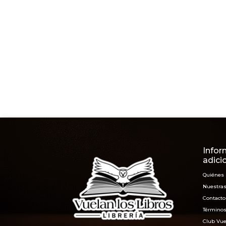
Infor
adici
Quiénes
Nuestras
Contacto
Términos
Club Vue