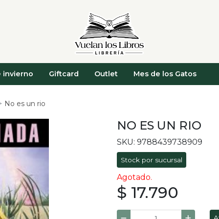
 invierno
Giftcard
Outlet
Mes de los Gatos
No es un rio
NO ES UN RIO
SKU: 9788439738909
Stock por sucursal
Agotado.
$ 17.790
A