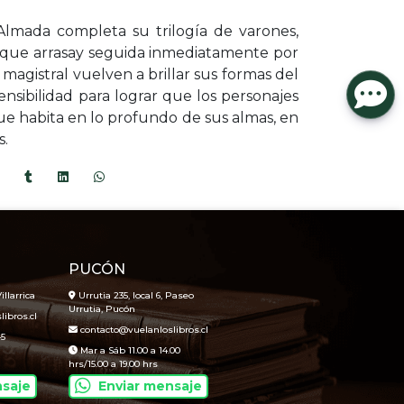
Almada completa su trilogía de varones,
 que arrasay seguida inmediatamente por
 magistral vuelven a brillar sus formas del
sensibilidad para lograr que los personajes
ue habita en lo profundo de sus almas, en
s.
PUCÓN
illarrica
Urrutia 235, local 6, Paseo
Urrutia, Pucón
ibros.cl
contacto@vuelanloslibros.cl
45
Mar a Sáb 11.00 a 14.00
hrs/15.00 a 19.00 hrs
nsaje
Enviar mensaje