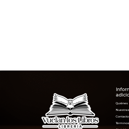
Infor
adici
Quiénes
Nuestras
Contacto
Términos