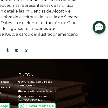
voces más representativas de la crítica
 en detalle las influencias de Alcott y el
a obra de escritoras de la talla de Simone
 Oates. La excelente traducción de Gloria
e algunas ilustraciones que
de 1880, a cargo del ilustrador americano
PUCÓN
illarrica
Urrutia 235, local 6, Paseo
Urrutia, Pucón
ibros.cl
contacto@vuelanloslibros.cl
45
Mar a Sáb 11.00 a 14.00
hrs/15.00 a 19.00 hrs
nsaje
Enviar mensaje