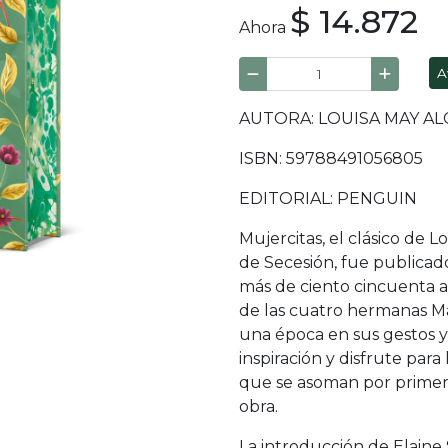
$ 14.872
Ahora
A
AUTORA: LOUISA MAY A
ISBN: 59788491056805
EDITORIAL: PENGUIN
Mujercitas, el clásico de 
de Secesión, fue publicad
más de ciento cincuenta a
de las cuatro hermanas Ma
una época en sus gestos y
inspiración y disfrute para
que se asoman por primera
obra.
La introducción de Elaine 