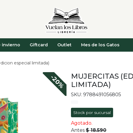
 invierno
Giftcard
Outlet
Mes de los Gatos
dicion especial limitada)
MUJERCITAS (ED
-20%
LIMITADA)
SKU: 9788491056805
Stock por sucursal
Agotado.
Antes
$ 18.590