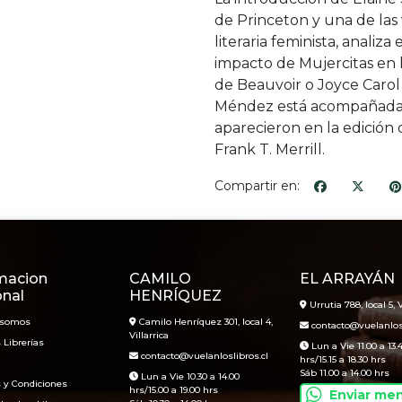
de Princeton y una de las 
literaria feminista, analiza
impacto de Mujercitas en l
de Beauvoir o Joyce Carol
Méndez está acompañada d
aparecieron en la edición 
Frank T. Merrill.
Compartir en:
macion
CAMILO
EL ARRAYÁN
onal
HENRÍQUEZ
Urrutia 788, local 5, V
 somos
Camilo Henríquez 301, local 4,
contacto@vuelanlosl
Villarrica
 Librerías
Lun a Vie 11.00 a 13.
contacto@vuelanloslibros.cl
hrs/15.15 a 18.30 hrs
Sáb 11.00 a 14.00 hrs
Lun a Vie 10.30 a 14.00
 y Condiciones
hrs/15.00 a 19.00 hrs
Enviar me