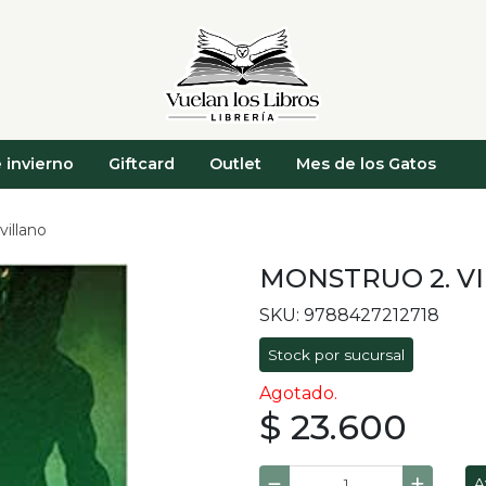
 invierno
Giftcard
Outlet
Mes de los Gatos
villano
MONSTRUO 2. V
SKU: 9788427212718
Stock por sucursal
Agotado.
$ 23.600
A