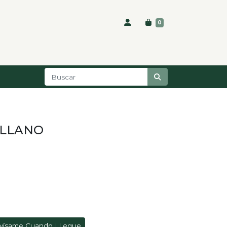
0
ILLANO
vísame Cuando LLegue