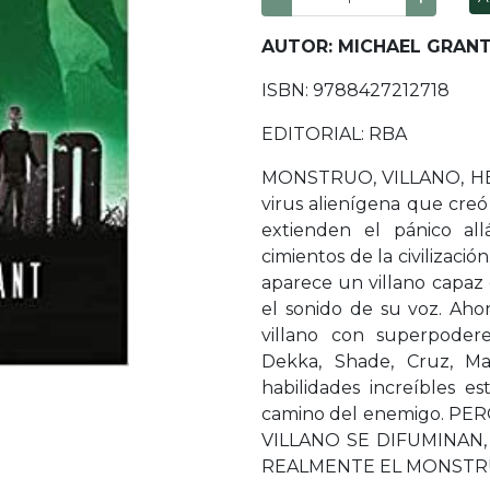
AUTOR: MICHAEL GRAN
ISBN: 9788427212718
EDITORIAL: RBA
MONSTRUO, VILLANO, H
virus alienígena que cr
extienden el pánico a
cimientos de la civilizació
aparece un villano capaz
el sonido de su voz. Ah
villano con superpoder
Dekka, Shade, Cruz, M
habilidades increíbles e
camino del enemigo. P
VILLANO SE DIFUMINAN
REALMENTE EL MONSTR