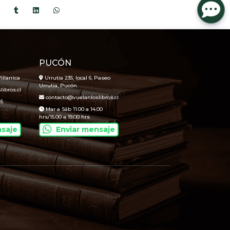
PUCÓN
illarrica
Urrutia 235, local 6, Paseo
Urrutia, Pucón
ibros.cl
contacto@vuelanloslibros.cl
45
Mar a Sáb 11.00 a 14.00
hrs/15.00 a 19.00 hrs
nsaje
Enviar mensaje