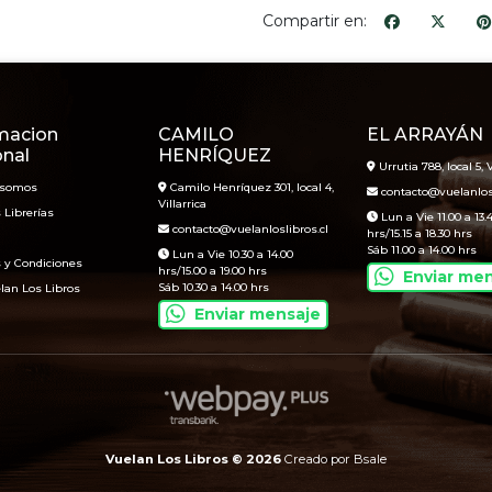
Compartir en:
macion
CAMILO
EL ARRAYÁN
onal
HENRÍQUEZ
Urrutia 788, local 5, V
 somos
Camilo Henríquez 301, local 4,
contacto@vuelanlosl
Villarrica
 Librerías
Lun a Vie 11.00 a 13.
contacto@vuelanloslibros.cl
hrs/15.15 a 18.30 hrs
Sáb 11.00 a 14.00 hrs
Lun a Vie 10.30 a 14.00
 y Condiciones
hrs/15.00 a 19.00 hrs
Enviar me
Sáb 10.30 a 14.00 hrs
lan Los Libros
Enviar mensaje
Vuelan Los Libros © 2026
Creado por
Bsale