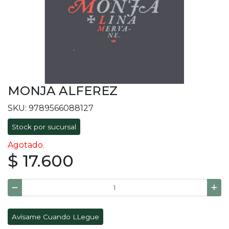
MONJA ALFEREZ
SKU: 9789566088127
Stock por sucursal
Agotado.
$ 17.600
Avísame Cuando LLegue