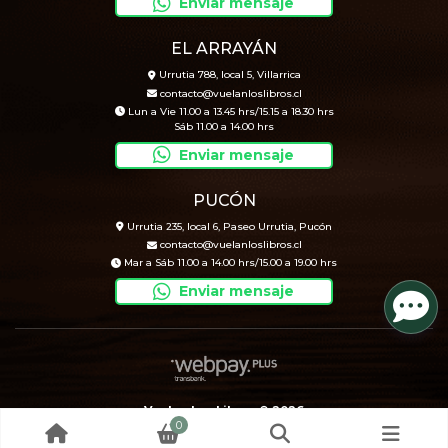
Enviar mensaje
EL ARRAYÁN
Urrutia 788, local 5, Villarrica
contacto@vuelanloslibros.cl
Lun a Vie 11.00 a 13.45 hrs/15.15 a 18.30 hrs
Sáb 11.00 a 14.00 hrs
Enviar mensaje
PUCÓN
Urrutia 235, local 6, Paseo Urrutia, Pucón
contacto@vuelanloslibros.cl
Mar a Sáb 11.00 a 14.00 hrs/15.00 a 19.00 hrs
Enviar mensaje
Vuelan Los Libros © 2026
0
Creado por
Bsale