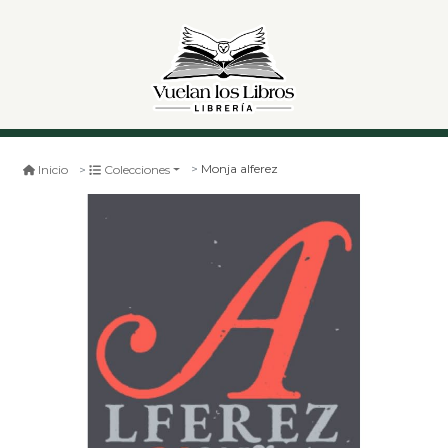
Monja alferez
Inicio
Colecciones