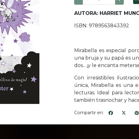
AUTORA: HARRIET MUN
ISBN: 9789563843392
Mirabella es especial po
una bruja y su papá es un
dos... ¡y le encanta meterse
Con irresistibles ilustr
única, Mirabella es una e
lecturas. Ideal para lect
también trasnochar y hace
Compartir en: