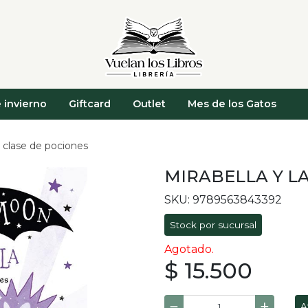
 invierno
Giftcard
Outlet
Mes de los Gatos
a clase de pociones
MIRABELLA Y L
SKU: 9789563843392
Stock por sucursal
Agotado.
$ 15.500
A