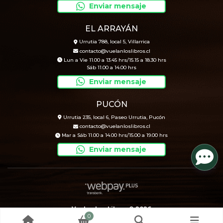
Enviar mensaje
EL ARRAYÁN
Urrutia 788, local 5, Villarrica
contacto@vuelanloslibros.cl
Lun a Vie 11.00 a 13.45 hrs/15.15 a 18.30 hrs
Sáb 11.00 a 14.00 hrs
Enviar mensaje
PUCÓN
Urrutia 235, local 6, Paseo Urrutia, Pucón
contacto@vuelanloslibros.cl
Mar a Sáb 11.00 a 14.00 hrs/15.00 a 19.00 hrs
Enviar mensaje
Vuelan Los Libros © 2026
0
Creado por
Bsale