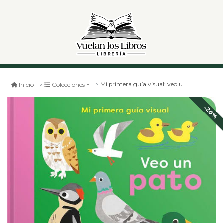
Mi primera guía visual: veo un pato
Inicio
Colecciones
-20%