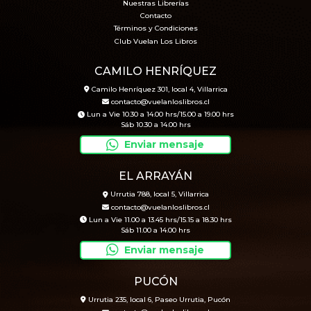
Nuestras Librerías
Contacto
Términos y Condiciones
Club Vuelan Los Libros
CAMILO HENRÍQUEZ
Camilo Henríquez 301, local 4, Villarrica
contacto@vuelanloslibros.cl
Lun a Vie 10.30 a 14.00 hrs/15.00 a 19.00 hrs
Sáb 10.30 a 14.00 hrs
Enviar mensaje
EL ARRAYÁN
Urrutia 788, local 5, Villarrica
contacto@vuelanloslibros.cl
Lun a Vie 11.00 a 13.45 hrs/15.15 a 18.30 hrs
Sáb 11.00 a 14.00 hrs
Enviar mensaje
PUCÓN
Urrutia 235, local 6, Paseo Urrutia, Pucón