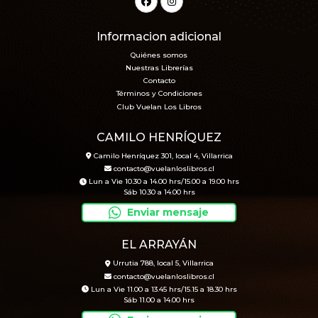
Informacion adicional
Quiénes somos
Nuestras Librerías
Contacto
Términos y Condiciones
Club Vuelan Los Libros
CAMILO HENRÍQUEZ
Camilo Henríquez 301, local 4, Villarrica
contacto@vuelanloslibros.cl
Lun a Vie 10.30 a 14.00 hrs/15.00 a 19.00 hrs
Sáb 10.30 a 14.00 hrs
Enviar mensaje
EL ARRAYÁN
Urrutia 788, local 5, Villarrica
contacto@vuelanloslibros.cl
Lun a Vie 11.00 a 13.45 hrs/15.15 a 18.30 hrs
Sáb 11.00 a 14.00 hrs