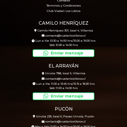
Contacto
Términos y Condiciones
Club Vuelan Los Libros
CAMILO HENRÍQUEZ
Camilo Henríquez 301, local 4, Villarrica
contacto@vuelanloslibros.cl
Lun a Vie 10.30 a 14.00 hrs/15.00 a 19.00 hrs
Sáb 10.30 a 14.00 hrs
Enviar mensaje
EL ARRAYÁN
Urrutia 788, local 5, Villarrica
contacto@vuelanloslibros.cl
Lun a Vie 11.00 a 13.45 hrs/15.15 a 18.30 hrs
Sáb 11.00 a 14.00 hrs
Enviar mensaje
PUCÓN
Urrutia 235, local 6, Paseo Urrutia, Pucón
contacto@vuelanloslibros.cl
Mar a Sáb 11.00 a 14.00 hrs/15.00 a 19.00 hrs