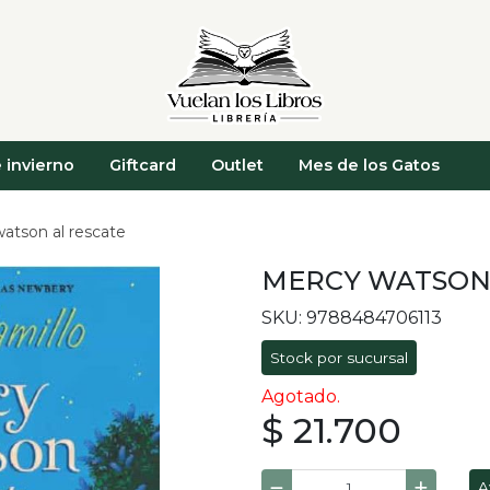
 invierno
Giftcard
Outlet
Mes de los Gatos
atson al rescate
MERCY WATSON 
SKU: 9788484706113
Stock por sucursal
Agotado.
$ 21.700
A