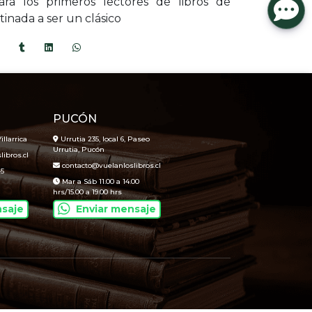
ra los primeros lectores de libros de
tinada a ser un clásico
PUCÓN
illarrica
Urrutia 235, local 6, Paseo
Urrutia, Pucón
ibros.cl
contacto@vuelanloslibros.cl
45
Mar a Sáb 11.00 a 14.00
hrs/15.00 a 19.00 hrs
nsaje
Enviar mensaje