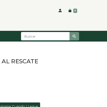
0
AL RESCATE
vísame Cuando LLegue