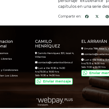
personaje exuberante pa
capítulos en una serie des
Compartir en:
macion
CAMILO
EL ARRAYÁN
onal
HENRÍQUEZ
Urrutia 788, local 5, V
 somos
Camilo Henríquez 301, local 4,
contacto@vuelanlosl
Villarrica
 Librerías
Lun a Vie 11.00 a 13.
contacto@vuelanloslibros.cl
hrs/15.15 a 18.30 hrs
Sáb 11.00 a 14.00 hrs
Lun a Vie 10.30 a 14.00
 y Condiciones
hrs/15.00 a 19.00 hrs
Enviar me
Sáb 10.30 a 14.00 hrs
lan Los Libros
Enviar mensaje