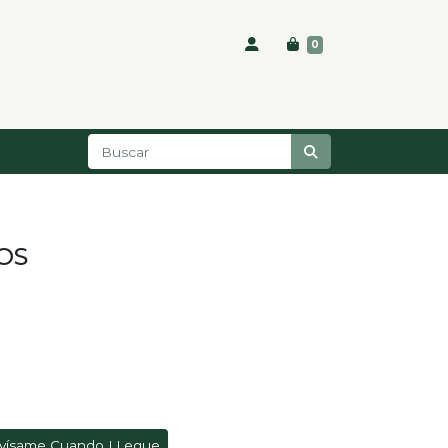
0
OS
vísame Cuando LLegue