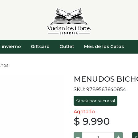
 invierno
Giftcard
Outlet
Mes de los Gatos
chos
MENUDOS BICH
SKU: 9789563640854
Stock por sucursal
Agotado.
$ 9.990
A