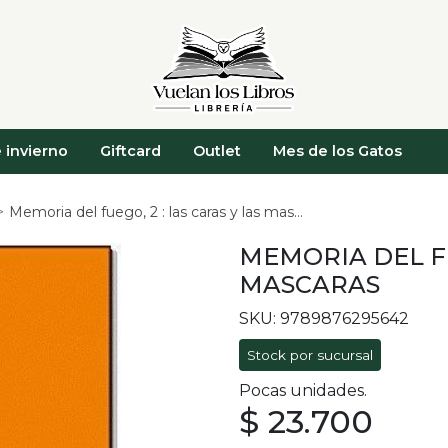
 invierno
Giftcard
Outlet
Mes de los Gatos
Memoria del fuego, 2 : las caras y las mascaras
MEMORIA DEL FU
MASCARAS
SKU: 9789876295642
Stock por sucursal
Pocas unidades.
$ 23.700