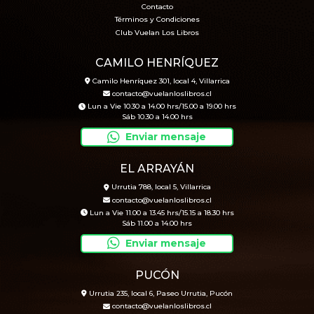
Contacto
Términos y Condiciones
Club Vuelan Los Libros
CAMILO HENRÍQUEZ
Camilo Henríquez 301, local 4, Villarrica
contacto@vuelanloslibros.cl
Lun a Vie 10.30 a 14.00 hrs/15.00 a 19.00 hrs
Sáb 10.30 a 14.00 hrs
Enviar mensaje
EL ARRAYÁN
Urrutia 788, local 5, Villarrica
contacto@vuelanloslibros.cl
Lun a Vie 11.00 a 13.45 hrs/15.15 a 18.30 hrs
Sáb 11.00 a 14.00 hrs
Enviar mensaje
PUCÓN
Urrutia 235, local 6, Paseo Urrutia, Pucón
contacto@vuelanloslibros.cl