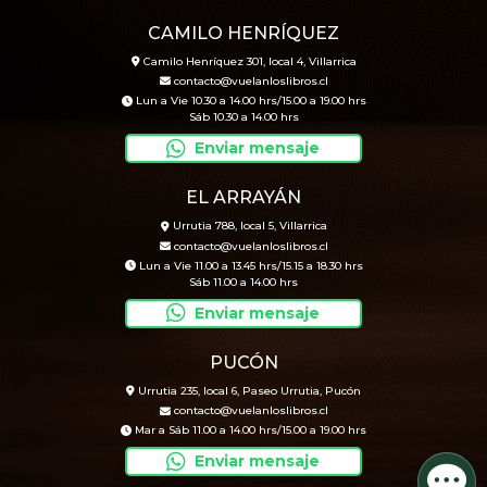
CAMILO HENRÍQUEZ
Camilo Henríquez 301, local 4, Villarrica
contacto@vuelanloslibros.cl
Lun a Vie 10.30 a 14.00 hrs/15.00 a 19.00 hrs
Sáb 10.30 a 14.00 hrs
Enviar mensaje
EL ARRAYÁN
Urrutia 788, local 5, Villarrica
contacto@vuelanloslibros.cl
Lun a Vie 11.00 a 13.45 hrs/15.15 a 18.30 hrs
Sáb 11.00 a 14.00 hrs
Enviar mensaje
PUCÓN
Urrutia 235, local 6, Paseo Urrutia, Pucón
contacto@vuelanloslibros.cl
Mar a Sáb 11.00 a 14.00 hrs/15.00 a 19.00 hrs
Enviar mensaje