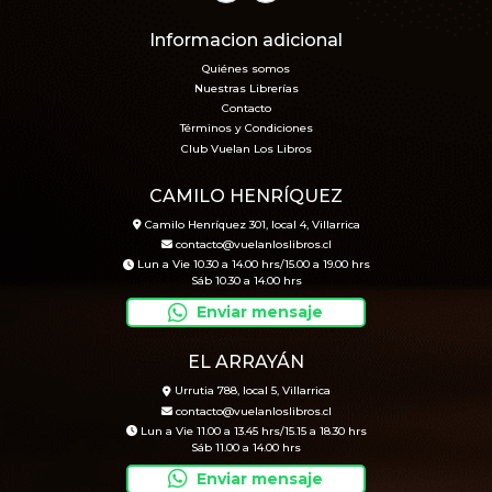
Informacion adicional
Quiénes somos
Nuestras Librerías
Contacto
Términos y Condiciones
Club Vuelan Los Libros
CAMILO HENRÍQUEZ
Camilo Henríquez 301, local 4, Villarrica
contacto@vuelanloslibros.cl
Lun a Vie 10.30 a 14.00 hrs/15.00 a 19.00 hrs
Sáb 10.30 a 14.00 hrs
Enviar mensaje
EL ARRAYÁN
Urrutia 788, local 5, Villarrica
contacto@vuelanloslibros.cl
Lun a Vie 11.00 a 13.45 hrs/15.15 a 18.30 hrs
Sáb 11.00 a 14.00 hrs
Enviar mensaje