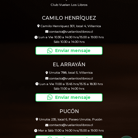
Club Vuelan Los Libros
CAMILO HENRÍQUEZ
Camilo Henríquez 301, local 4, Villarrica
contacto@vuelanloslibros.cl
Lun a Vie 10.30 a 14.00 hrs/15.00 a 19.00 hrs
Sáb 10.30 a 14.00 hrs
Enviar mensaje
EL ARRAYÁN
Urrutia 788, local 5, Villarrica
contacto@vuelanloslibros.cl
Lun a Vie 11.00 a 13.45 hrs/15.15 a 18.30 hrs
Sáb 11.00 a 14.00 hrs
Enviar mensaje
PUCÓN
Urrutia 235, local 6, Paseo Urrutia, Pucón
contacto@vuelanloslibros.cl
Mar a Sáb 11.00 a 14.00 hrs/15.00 a 19.00 hrs