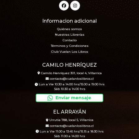
Informacion adicional
Quiénes somos
Nuestras Librerías
Contacto
Términos y Condiciones
Club Vuelan Los Libros
CAMILO HENRÍQUEZ
Camilo Henríquez 301, local 4, Villarrica
contacto@vuelanloslibros.cl
Lun a Vie 10.30 a 14.00 hrs/15.00 a 19.00 hrs
Sáb 10.30 a 14.00 hrs
Enviar mensaje
EL ARRAYÁN
Urrutia 788, local 5, Villarrica
contacto@vuelanloslibros.cl
Lun a Vie 11.00 a 13.45 hrs/15.15 a 18.30 hrs
Sáb 11.00 a 14.00 hrs