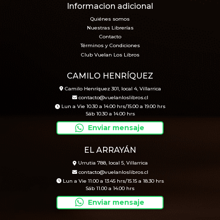
Informacion adicional
Quiénes somos
Nuestras Librerías
Contacto
Términos y Condiciones
Club Vuelan Los Libros
CAMILO HENRÍQUEZ
Camilo Henríquez 301, local 4, Villarrica
contacto@vuelanloslibros.cl
Lun a Vie 10.30 a 14.00 hrs/15.00 a 19.00 hrs
Sáb 10.30 a 14.00 hrs
Enviar mensaje
EL ARRAYÁN
Urrutia 788, local 5, Villarrica
contacto@vuelanloslibros.cl
Lun a Vie 11.00 a 13.45 hrs/15.15 a 18.30 hrs
Sáb 11.00 a 14.00 hrs
Enviar mensaje