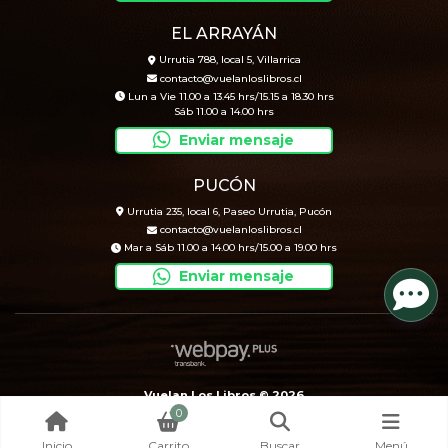
EL ARRAYÁN
Urrutia 788, local 5, Villarrica
contacto@vuelanloslibros.cl
Lun a Vie 11.00 a 13.45 hrs/15.15 a 18.30 hrs
Sáb 11.00 a 14.00 hrs
Enviar mensaje
PUCÓN
Urrutia 235, local 6, Paseo Urrutia, Pucón
contacto@vuelanloslibros.cl
Mar a Sáb 11.00 a 14.00 hrs/15.00 a 19.00 hrs
Enviar mensaje
Vuelan Los Libros © 2026
0
Creado por
Bsale
Inicio
Carrito
Buscar
Menú