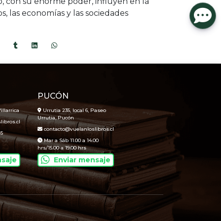
, con su enorme poder, influyen en la
s, las economías y las sociedades
PUCÓN
illarrica
Urrutia 235, local 6, Paseo
Urrutia, Pucón
ibros.cl
contacto@vuelanloslibros.cl
45
Mar a Sáb 11.00 a 14.00
hrs/15.00 a 19.00 hrs
nsaje
Enviar mensaje