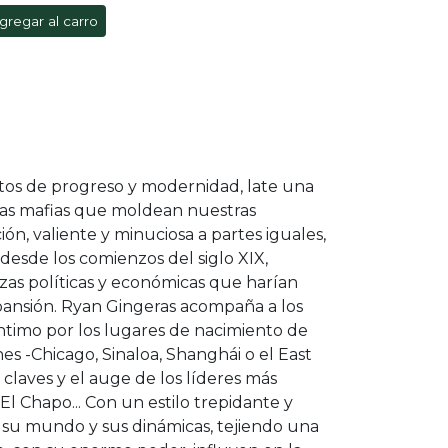
gregar al carro
atos de progreso y modernidad, late una
e las mafias que moldean nuestras
ión, valiente y minuciosa a partes iguales,
desde los comienzos del siglo XIX,
zas políticas y económicas que harían
xpansión. Ryan Gingeras acompaña a los
íntimo por los lugares de nacimiento de
nes -Chicago, Sinaloa, Shanghái o el East
claves y el auge de los líderes más
El Chapo... Con un estilo trepidante y
 su mundo y sus dinámicas, tejiendo una