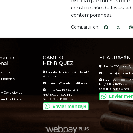
historia que muestra cómo
construcción de los estado
contemporáneas.
Compartir en:
macion
CAMILO
EL ARRAYÁN
onal
HENRÍQUEZ
Urrutia 788, local 5, V
 somos
Camilo Henríquez 301, local 4,
contacto@vuelanlosl
Villarrica
 Librerías
Lun a Vie 11.00 a 13.
contacto@vuelanloslibros.cl
hrs/15.15 a 18.30 hrs
Sáb 11.00 a 14.00 hrs
Lun a Vie 10.30 a 14.00
 y Condiciones
hrs/15.00 a 19.00 hrs
Enviar me
Sáb 10.30 a 14.00 hrs
lan Los Libros
Enviar mensaje