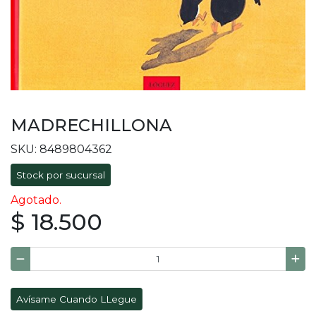
MADRECHILLONA
SKU: 8489804362
Stock por sucursal
Agotado.
$ 18.500
Avísame Cuando LLegue