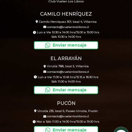
Club Vuelan Los Libros
CAMILO HENRÍQUEZ
Camilo Henríquez 301, local 4, Villarrica
contacto@vuelanloslibros.cl
Lun a Vie 10.30 a 14.00 hrs/15.00 a 19.00 hrs
Sáb 10.30 a 14.00 hrs
Enviar mensaje
EL ARRAYÁN
Urrutia 788, local 5, Villarrica
contacto@vuelanloslibros.cl
Lun a Vie 11.00 a 13.45 hrs/15.15 a 18.30 hrs
Sáb 11.00 a 14.00 hrs
Enviar mensaje
PUCÓN
Urrutia 235, local 6, Paseo Urrutia, Pucón
contacto@vuelanloslibros.cl
Mar a Sáb 11.00 a 14.00 hrs/15.00 a 19.00 hrs
Enviar mensaje