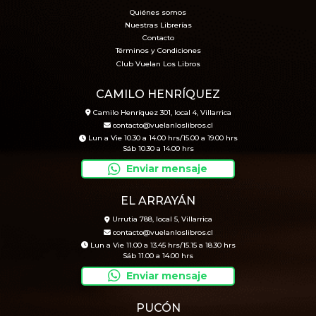
Quiénes somos
Nuestras Librerías
Contacto
Términos y Condiciones
Club Vuelan Los Libros
CAMILO HENRÍQUEZ
Camilo Henríquez 301, local 4, Villarrica
contacto@vuelanloslibros.cl
Lun a Vie 10.30 a 14.00 hrs/15.00 a 19.00 hrs
Sáb 10.30 a 14.00 hrs
Enviar mensaje
EL ARRAYÁN
Urrutia 788, local 5, Villarrica
contacto@vuelanloslibros.cl
Lun a Vie 11.00 a 13.45 hrs/15.15 a 18.30 hrs
Sáb 11.00 a 14.00 hrs
Enviar mensaje
PUCÓN