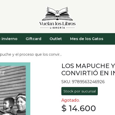
 invierno
Giftcard
Outlet
Mes de los Gatos
he y el proceso que los convirtió en indios
LOS MAPUCHE Y
CONVIRTIÓ EN I
SKU: 9789563246926
Stock por sucursal
Agotado.
$ 14.600