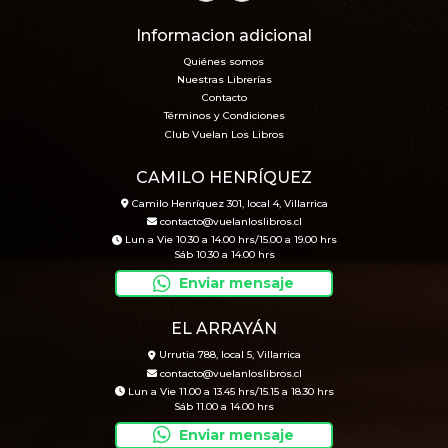
Informacion adicional
Quiénes somos
Nuestras Librerías
Contacto
Términos y Condiciones
Club Vuelan Los Libros
CAMILO HENRÍQUEZ
Camilo Henríquez 301, local 4, Villarrica
contacto@vuelanloslibros.cl
Lun a Vie 10.30 a 14.00 hrs/15.00 a 19.00 hrs
Sáb 10.30 a 14.00 hrs
Enviar mensaje
EL ARRAYÁN
Urrutia 788, local 5, Villarrica
contacto@vuelanloslibros.cl
Lun a Vie 11.00 a 13.45 hrs/15.15 a 18.30 hrs
Sáb 11.00 a 14.00 hrs
Enviar mensaje