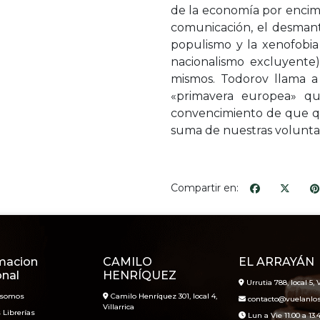
de la economía por encima
comunicación, el desmant
populismo y la xenofobia
nacionalismo excluyente)
mismos. Todorov llama a
«primavera europea» qu
convencimiento de que qu
suma de nuestras volunta
Compartir en:
macion
CAMILO
EL ARRAYÁN
onal
HENRÍQUEZ
Urrutia 788, local 5, V
 somos
Camilo Henríquez 301, local 4,
contacto@vuelanlosl
Villarrica
 Librerías
Lun a Vie 11.00 a 13.