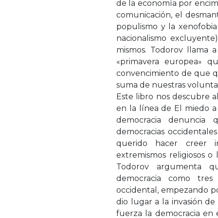
de la economía por encima
comunicación, el desmant
populismo y la xenofobia
nacionalismo excluyente)
mismos. Todorov llama a
«primavera europea» qu
convencimiento de que qu
suma de nuestras volunt
Este libro nos descubre a
en la línea de El miedo a
democracia denuncia 
democracias occidentale
querido hacer creer in
extremismos religiosos o l
Todorov argumenta qu
democracia como tres
occidental, empezando po
dio lugar a la invasión de
fuerza la democracia en e