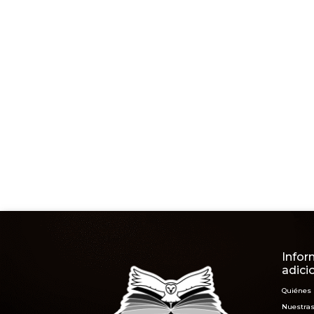
Infor
adici
Quiénes
Nuestras