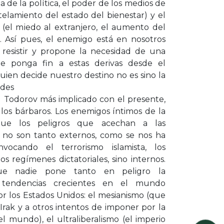
 de la política, el poder de los medios de
elamiento del estado del bienestar) y el
 (el miedo al extranjero, el aumento del
. Así pues, el enemigo está en nosotros
 resistir y propone la necesidad de una
e ponga fin a estas derivas desde el
ien decide nuestro destino no es sino la
ades
l Todorov más implicado con el presente,
 los bárbaros. Los enemigos íntimos de la
que los peligros que acechan a las
s no son tanto externos, como se nos ha
vocando el terrorismo islamista, los
os regímenes dictatoriales, sino internos.
e nadie pone tanto en peligro la
 tendencias crecientes en el mundo
r los Estados Unidos: el mesianismo (que
 Irak y a otros intentos de imponer por la
l mundo), el ultraliberalismo (el imperio