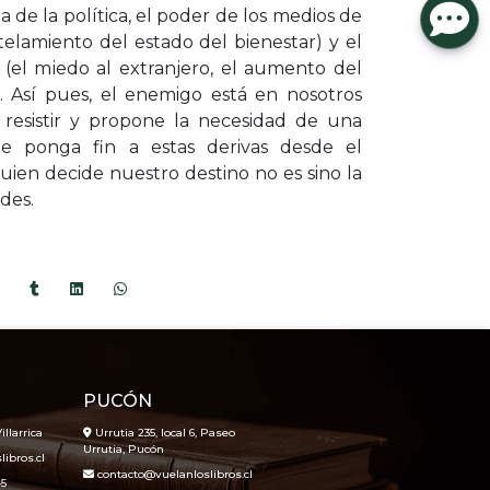
 de la política, el poder de los medios de
elamiento del estado del bienestar) y el
 (el miedo al extranjero, el aumento del
. Así pues, el enemigo está en nosotros
 resistir y propone la necesidad de una
e ponga fin a estas derivas desde el
ien decide nuestro destino no es sino la
des.
PUCÓN
illarrica
Urrutia 235, local 6, Paseo
Urrutia, Pucón
ibros.cl
contacto@vuelanloslibros.cl
45