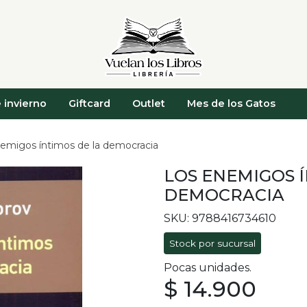
 invierno
Giftcard
Outlet
Mes de los Gatos
emigos íntimos de la democracia
LOS ENEMIGOS Í
DEMOCRACIA
SKU: 9788416734610
Stock por sucursal
Pocas unidades.
$ 14.900