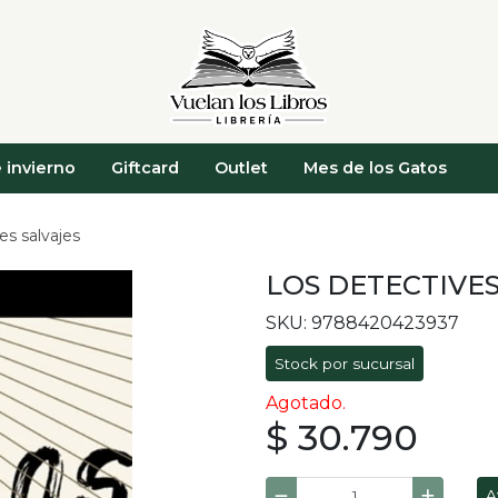
 invierno
Giftcard
Outlet
Mes de los Gatos
es salvajes
LOS DETECTIVES
SKU: 9788420423937
Stock por sucursal
Agotado.
$ 30.790
A