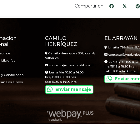
Compartir en:
macion
CAMILO
EL ARRAYÁN
onal
HENRÍQUEZ
Urrutia 788, local 5, V
 somos
Camilo Henríquez 301, local 4,
contacto@vuelanlosl
Villarrica
 Librerías
Lun a Vie 11.00 a 13.
contacto@vuelanloslibros.cl
hrs/15.15 a 18.30 hrs
Sáb 11.00 a 14.00 hrs
Lun a Vie 10.30 a 14.00
 y Condiciones
hrs/15.00 a 19.00 hrs
Enviar me
Sáb 10.30 a 14.00 hrs
lan Los Libros
Enviar mensaje
Vuelan Los Libros © 2026
Creado por
Bsale