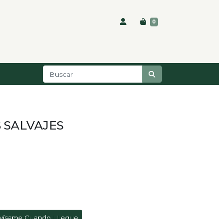
0
 SALVAJES
vísame Cuando LLegue