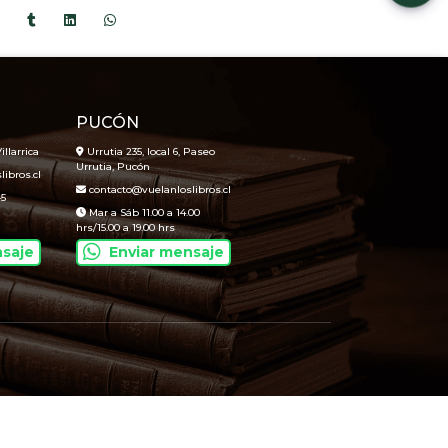
PUCÓN
illarrica
Urrutia 235, local 6, Paseo
Urrutia, Pucón
ibros.cl
contacto@vuelanloslibros.cl
45
Mar a Sáb 11.00 a 14.00
hrs/15.00 a 19.00 hrs
nsaje
Enviar mensaje