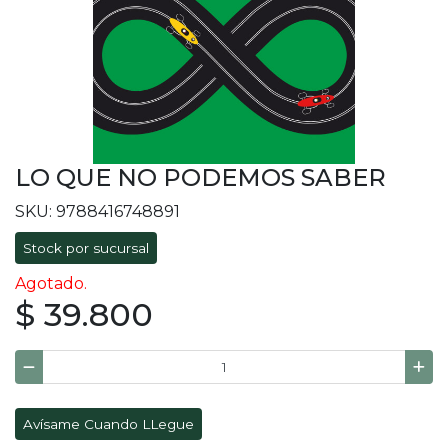
LO QUE NO PODEMOS SABER
SKU: 9788416748891
Stock por sucursal
Agotado.
$ 39.800
Avísame Cuando LLegue