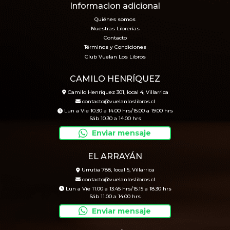
Informacion adicional
Quiénes somos
Nuestras Librerías
Contacto
Términos y Condiciones
Club Vuelan Los Libros
CAMILO HENRÍQUEZ
Camilo Henríquez 301, local 4, Villarrica
contacto@vuelanloslibros.cl
Lun a Vie 10.30 a 14.00 hrs/15.00 a 19.00 hrs
Sáb 10.30 a 14.00 hrs
Enviar mensaje
EL ARRAYÁN
Urrutia 788, local 5, Villarrica
contacto@vuelanloslibros.cl
Lun a Vie 11.00 a 13.45 hrs/15.15 a 18.30 hrs
Sáb 11.00 a 14.00 hrs
Enviar mensaje