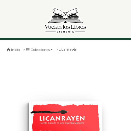
Licanrayén
Inicio
Colecciones