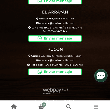
Enviar mensaje
EL ARRAYÁN
Urrutia 788, local 5, Villarrica
contacto@vuelanloslibros.cl
Lun a Vie 11.00 a 13.45 hrs/15.15 a 18.30 hrs
Sáb 11.00 a 14.00 hrs
Enviar mensaje
PUCÓN
Urrutia 235, local 6, Paseo Urrutia, Pucón
contacto@vuelanloslibros.cl
Mar a Sáb 11.00 a 14.00 hrs/15.00 a 19.00 hrs
Enviar mensaje
Vuelan Los Libros © 2026
0
Creado por
Bsale