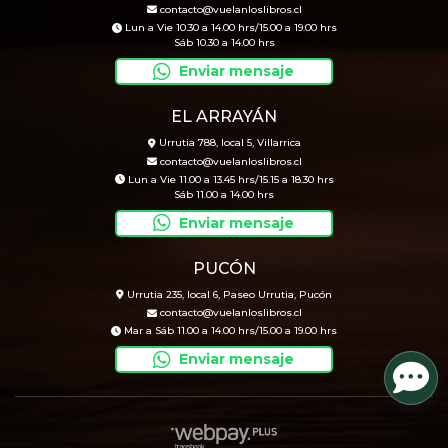
contacto@vuelanloslibros.cl
Lun a Vie 10.30 a 14.00 hrs/15.00 a 19.00 hrs
Sáb 10.30 a 14.00 hrs
Enviar mensaje
EL ARRAYÁN
Urrutia 788, local 5, Villarrica
contacto@vuelanloslibros.cl
Lun a Vie 11.00 a 13.45 hrs/15.15 a 18.30 hrs
Sáb 11.00 a 14.00 hrs
Enviar mensaje
PUCÓN
Urrutia 235, local 6, Paseo Urrutia, Pucón
contacto@vuelanloslibros.cl
Mar a Sáb 11.00 a 14.00 hrs/15.00 a 19.00 hrs
Enviar mensaje