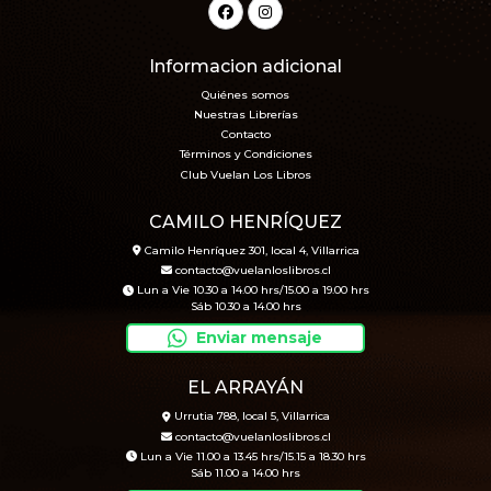
Informacion adicional
Quiénes somos
Nuestras Librerías
Contacto
Términos y Condiciones
Club Vuelan Los Libros
CAMILO HENRÍQUEZ
Camilo Henríquez 301, local 4, Villarrica
contacto@vuelanloslibros.cl
Lun a Vie 10.30 a 14.00 hrs/15.00 a 19.00 hrs
Sáb 10.30 a 14.00 hrs
Enviar mensaje
EL ARRAYÁN
Urrutia 788, local 5, Villarrica
contacto@vuelanloslibros.cl
Lun a Vie 11.00 a 13.45 hrs/15.15 a 18.30 hrs
Sáb 11.00 a 14.00 hrs