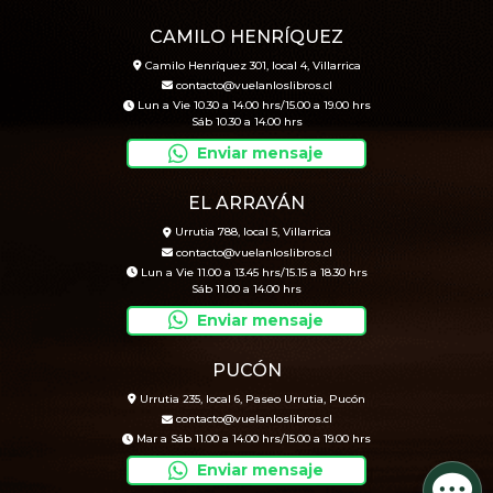
CAMILO HENRÍQUEZ
Camilo Henríquez 301, local 4, Villarrica
contacto@vuelanloslibros.cl
Lun a Vie 10.30 a 14.00 hrs/15.00 a 19.00 hrs
Sáb 10.30 a 14.00 hrs
Enviar mensaje
EL ARRAYÁN
Urrutia 788, local 5, Villarrica
contacto@vuelanloslibros.cl
Lun a Vie 11.00 a 13.45 hrs/15.15 a 18.30 hrs
Sáb 11.00 a 14.00 hrs
Enviar mensaje
PUCÓN
Urrutia 235, local 6, Paseo Urrutia, Pucón
contacto@vuelanloslibros.cl
Mar a Sáb 11.00 a 14.00 hrs/15.00 a 19.00 hrs
Enviar mensaje