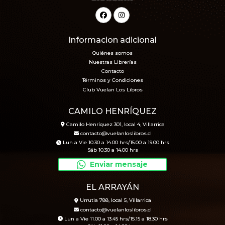
Informacion adicional
Quiénes somos
Nuestras Librerías
Contacto
Términos y Condiciones
Club Vuelan Los Libros
CAMILO HENRÍQUEZ
Camilo Henríquez 301, local 4, Villarrica
contacto@vuelanloslibros.cl
Lun a Vie 10.30 a 14.00 hrs/15.00 a 19.00 hrs
Sáb 10.30 a 14.00 hrs
Enviar mensaje
EL ARRAYÁN
Urrutia 788, local 5, Villarrica
contacto@vuelanloslibros.cl
Lun a Vie 11.00 a 13.45 hrs/15.15 a 18.30 hrs