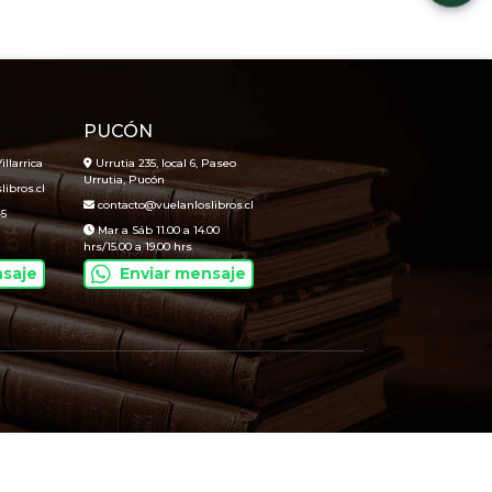
PUCÓN
illarrica
Urrutia 235, local 6, Paseo
Urrutia, Pucón
ibros.cl
contacto@vuelanloslibros.cl
45
Mar a Sáb 11.00 a 14.00
hrs/15.00 a 19.00 hrs
nsaje
Enviar mensaje