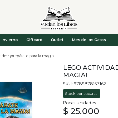
 invierno
Giftcard
Outlet
Mes de los Gatos
ades: ¡prepárate para la magia!
LEGO ACTIVIDAD
MAGIA!
SKU: 9789878153162
Stock por sucursal
Pocas unidades.
$ 25.000