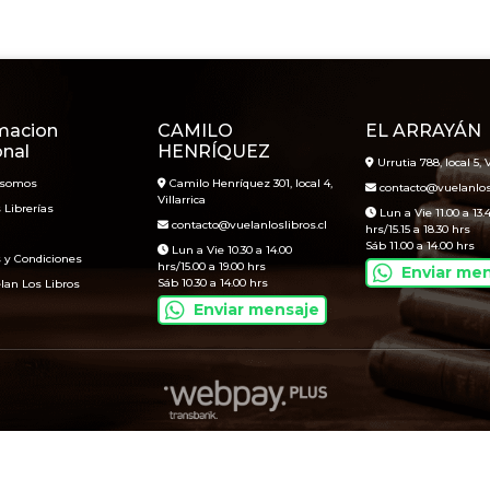
macion
CAMILO
EL ARRAYÁN
onal
HENRÍQUEZ
Urrutia 788, local 5, V
 somos
Camilo Henríquez 301, local 4,
contacto@vuelanlosl
Villarrica
 Librerías
Lun a Vie 11.00 a 13.
contacto@vuelanloslibros.cl
hrs/15.15 a 18.30 hrs
Sáb 11.00 a 14.00 hrs
Lun a Vie 10.30 a 14.00
 y Condiciones
hrs/15.00 a 19.00 hrs
Enviar me
Sáb 10.30 a 14.00 hrs
lan Los Libros
Enviar mensaje
Vuelan Los Libros © 2026
Creado por
Bsale