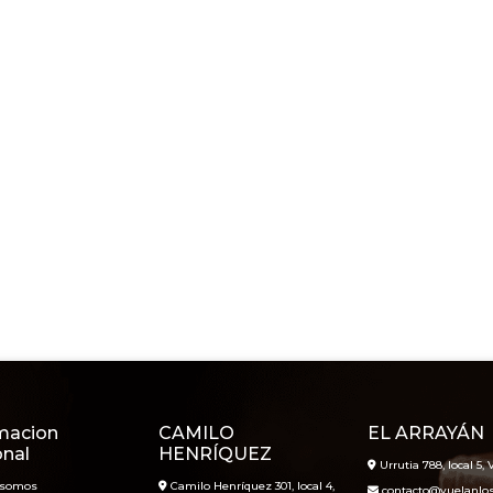
macion
CAMILO
EL ARRAYÁN
onal
HENRÍQUEZ
Urrutia 788, local 5, V
 somos
Camilo Henríquez 301, local 4,
contacto@vuelanlosl