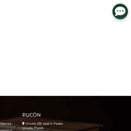
PUCÓN
illarrica
Urrutia 235, local 6, Paseo
Urrutia, Pucón
ibros.cl