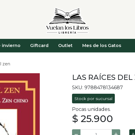
 invierno
Giftcard
Outlet
Mes de los Gatos
el zen
LAS RAÍCES DEL
SKU: 9788478134687
Stock por sucursal
Pocas unidades.
$ 25.900
A