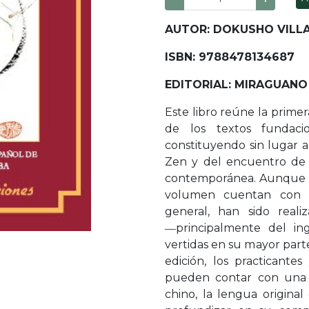
AUTOR: DOKUSHO VILL
ISBN: 9788478134687
EDITORIAL: MIRAGUANO
Este libro reúne la prime
de los textos fundacio
constituyendo sin lugar a
Zen y del encuentro de l
contemporánea. Aunque l
volumen cuentan con tr
general, han sido real
―principalmente del in
vertidas en su mayor parte
edición, los practicante
pueden contar con una t
chino, la lengua original