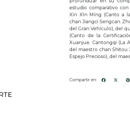
profundizar en su comp
estudio comparativo con 
Xìn Xīn Míng (Canto a l
chan Jiangci Sengcan. Zhu
del Gran Vehículo), del 
(Canto de la Certificaci
Xuanjue. Cantongqi (La A
del maestro chan Shitou 
Espejo Precioso), del mae
Compartir en:
RTE