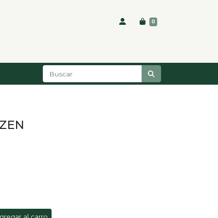
0
 ZEN
gregar al carro