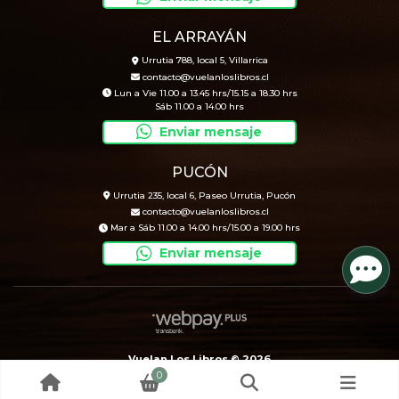
EL ARRAYÁN
Urrutia 788, local 5, Villarrica
contacto@vuelanloslibros.cl
Lun a Vie 11.00 a 13.45 hrs/15.15 a 18.30 hrs
Sáb 11.00 a 14.00 hrs
Enviar mensaje
PUCÓN
Urrutia 235, local 6, Paseo Urrutia, Pucón
contacto@vuelanloslibros.cl
Mar a Sáb 11.00 a 14.00 hrs/15.00 a 19.00 hrs
Enviar mensaje
Vuelan Los Libros © 2026
0
Creado por
Bsale