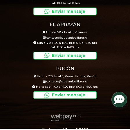
Sáb 10.30 a 14.00 hrs
Enviar mensaje
EL ARRAYÁN
Urrutia 788, local 5, Villarrica
contacto@vuelanloslibros.cl
Lun a Vie 11.00 a 13.45 hrs/15.15 a 18.30 hrs
Sáb 11.00 a 14.00 hrs
Enviar mensaje
PUCÓN
Urrutia 235, local 6, Paseo Urrutia, Pucón
contacto@vuelanloslibros.cl
Mar a Sáb 11.00 a 14.00 hrs/15.00 a 19.00 hrs
Enviar mensaje
Vuelan Los Libros © 2026