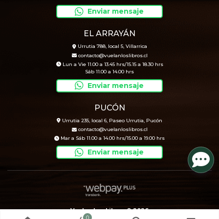
Enviar mensaje
EL ARRAYÁN
Urrutia 788, local 5, Villarrica
contacto@vuelanloslibros.cl
Lun a Vie 11.00 a 13.45 hrs/15.15 a 18.30 hrs
Sáb 11.00 a 14.00 hrs
Enviar mensaje
PUCÓN
Urrutia 235, local 6, Paseo Urrutia, Pucón
contacto@vuelanloslibros.cl
Mar a Sáb 11.00 a 14.00 hrs/15.00 a 19.00 hrs
Enviar mensaje
Vuelan Los Libros © 2026
0